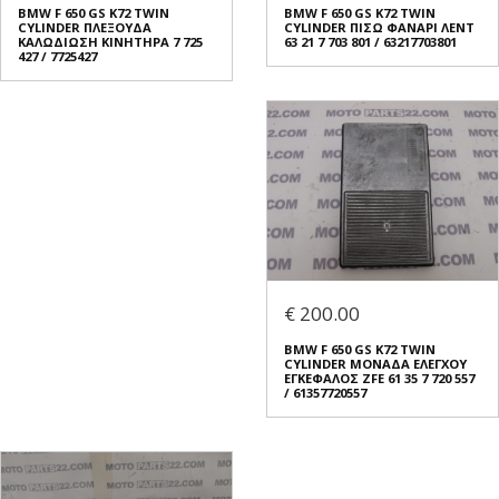
BMW F 650 GS K72 TWIN
BMW F 650 GS K72 TWIN
CYLINDER ΠΛΕΞΟΥΔΑ
CYLINDER ΠΙΣΩ ΦΑΝΑΡΙ ΛΕΝΤ
ΚΑΛΩΔΙΩΣΗ ΚΙΝΗΤΗΡΑ 7 725
63 21 7 703 801 / 63217703801
427 / 7725427
€ 200.00
BMW F 650 GS K72 TWIN
CYLINDER ΜΟΝΑΔΑ ΕΛΕΓΧΟΥ
ΕΓΚΕΦΑΛΟΣ ZFE 61 35 7 720 557
/ 61357720557