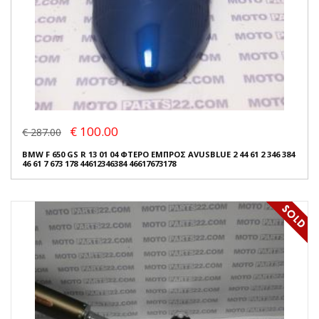
€ 100.00
€ 287.00
BMW F 650 GS R 13 01 04 ΦΤΕΡΟ ΕΜΠΡΟΣ AVUSBLUE 2 44 61 2 346 384
46 61 7 673 178 44612346384 46617673178