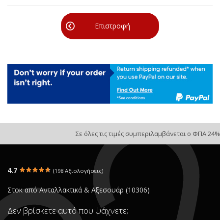
Επιστροφή
Σε όλες τις τιμές συμπεριλαμβάνεται ο ΦΠΑ 24%
4.7
(198 Αξιολογήσεις)
Στοκ από Ανταλλακτικά & Αξεσουάρ (10306)
Δεν βρίσκετε αυτό που ψάχνετε;