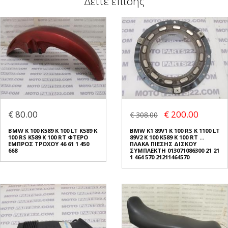
Δείτε επίσης
€ 80.00
€ 200.00
€ 308.00
BMW K 100 K589 K 100 LT K589 K
BMW K1 89V1 K 100 RS K 1100 LT
100 RS K589 K 100 RT ΦΤΕΡΟ
89V2 K 100 K589 K 100 RT ...
ΕΜΠΡΟΣ ΤΡΟΧΟΥ 46 61 1 450
ΠΛΑΚΑ ΠΙΕΣΗΣ ΔΙΣΚΟΥ
668
ΣΥΜΠΛΕΚΤΗ 013071086300 21 21
1 464 570 21211464570