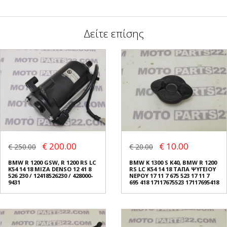
Δείτε επίσης
€ 200.00
€ 10.00
€ 250.00
€ 20.00
BMW R 1200 GSW, R 1200 RS LC
BMW K 1300 S K40, BMW R 1200
K54 14 18 ΜΙΖΑ DENSO 12 41 8
RS LC K54 14 18 ΤΑΠΑ ΨΥΓΕΙΟΥ
526 230 / 12418526230 / 428000-
ΝΕΡΟΥ 17 11 7 675 523 17 11 7
9431
695 418 17117675523 17117695418