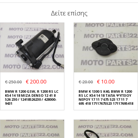
Δείτε επίσης
€ 200.00
€ 10.00
€ 250.00
€ 20.00
BMW R 1200 GSW, R 1200 RS LC
BMW K 1300 S K40, BMW R 1200
K54 14 18 ΜΙΖΑ DENSO 12 41 8
RS LC K54 14 18 ΤΑΠΑ ΨΥΓΕΙΟΥ
526 230 / 12418526230 / 428000-
ΝΕΡΟΥ 17 11 7 675 523 17 11 7
9431
695 418 17117675523 17117695418