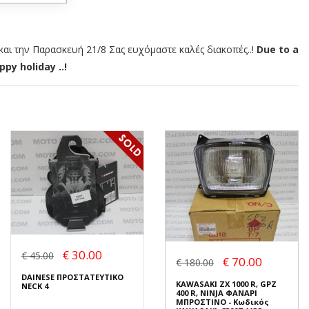
αι την Παρασκευή 21/8 Σας ευχόμαστε καλές διακοπές..!
Due to a
py holiday ..!
€ 30.00
€ 45.00
€ 70.00
€ 180.00
DAINESE ΠΡΟΣΤΑΤΕΥΤΙΚΟ
KAWASAKI ZX 1000 R, GPZ
NECK 4
400 R, NINJA ΦΑΝΑΡΙ
ΜΠΡΟΣΤΙΝΟ - Κωδικός