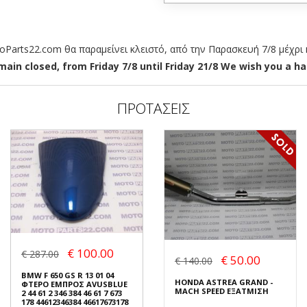
arts22.com θα παραμείνει κλειστό, από την Παρασκευή 7/8 μέχρι κ
ain closed, from Friday 7/8 until Friday 21/8 We wish you a hap
ΠΡΟΤΑΣΕΙΣ
€ 100.00
€ 287.00
€ 50.00
€ 140.00
BMW F 650 GS R 13 01 04
HONDA ASTREA GRAND -
ΦΤΕΡΟ ΕΜΠΡΟΣ AVUSBLUE
MACH SPEED ΕΞΑΤΜΙΣΗ
2 44 61 2 346 384 46 61 7 673
178 44612346384 46617673178