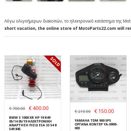
Λόγω ολιγοήμερων διακοπών, το ηλεκτρονικό κατάστημα της MotoP
short vacation, the online store of MotoParts22.com will rem
€ 400.00
€ 700.00
€ 150.00
€ 210.00
BMW S 1000 XR HP 19 K49
YAMAHA TDM 900 5PS
05/14 05/19 ΗΛΕΚΤΡΟΝΙΚΗ
ΟΡΓΑΝΑ ΚΟΝΤΕΡ YA-0909-
ΑΝΑΡΤΗΣΗ ΠΙΣΩ ESA 33 54 8
003
549 845