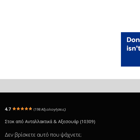
4.7
(198 Αξιολογήσεις)
Στοκ από Ανταλλακτικά & Αξεσουάρ (10309)
Δεν βρίσκετε αυτό που ψάχνετε;