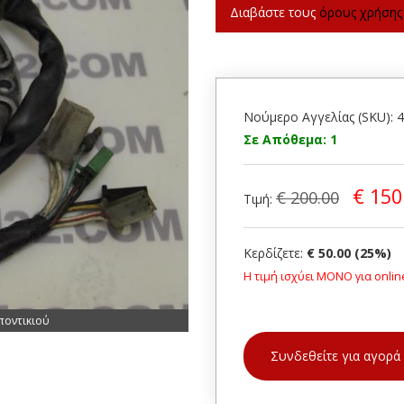
Διαβάστε τους
όρους χρήσης
Νούμερο Αγγελίας (SKU): 
Σε Απόθεμα: 1
€ 150
€ 200.00
Τιμή:
Κερδίζετε:
€ 50.00 (25%)
Η τιμή ισχύει ΜΟΝΟ για onlin
ποντικιού
Συνδεθείτε για αγορά