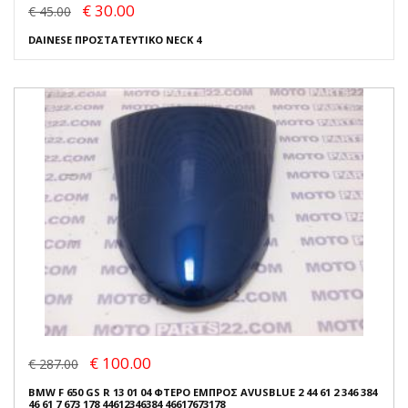
€ 30.00
€ 45.00
DAINESE ΠΡΟΣΤΑΤΕΥΤΙΚΟ NECK 4
€ 100.00
€ 287.00
BMW F 650 GS R 13 01 04 ΦΤΕΡΟ ΕΜΠΡΟΣ AVUSBLUE 2 44 61 2 346 384
46 61 7 673 178 44612346384 46617673178