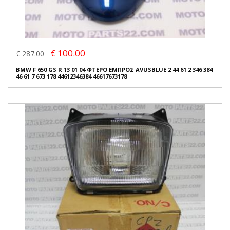
€ 100.00
€ 287.00
BMW F 650 GS R 13 01 04 ΦΤΕΡΟ ΕΜΠΡΟΣ AVUSBLUE 2 44 61 2 346 384
46 61 7 673 178 44612346384 46617673178