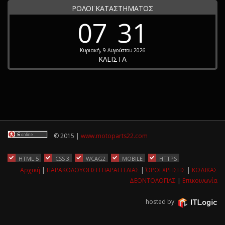
ΡΟΛΟΪ ΚΑΤΑΣΤΗΜΑΤΟΣ
07
31
Κυριακή, 9 Αυγούστου 2026
ΚΛΕΙΣΤΑ
© 2015 |
www.motoparts22.com
HTML 5
CSS 3
WCAG2
MOBILE
HTTPS
Αρχική
|
ΠΑΡΑΚΟΛΟΥΘΗΣΗ ΠΑΡΑΓΓΕΛΙΑΣ
|
ΌΡΟΙ ΧΡΗΣΗΣ
|
ΚΩΔΙΚΑΣ
ΔΕΟΝΤΟΛΟΓΙΑΣ
|
Επικοινωνία
hosted by: