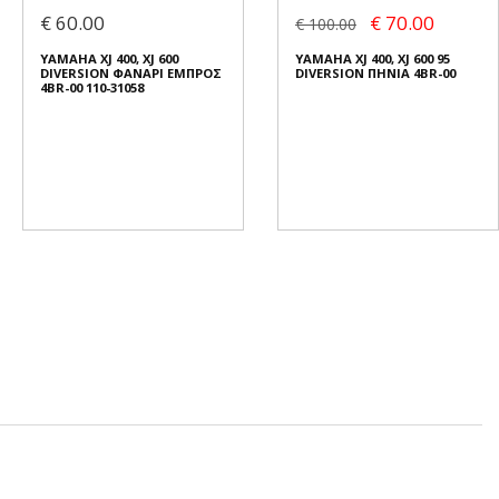
€ 60.00
€ 70.00
€ 100.00
YAMAHA XJ 400, XJ 600
YAMAHA XJ 400, XJ 600 95
DIVERSION ΦΑΝΑΡΙ ΕΜΠΡΟΣ
DIVERSION ΠΗΝΙΑ 4BR-00
4BR-00 110-31058