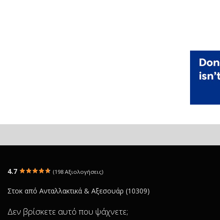
4.7
(198 Αξιολογήσεις)
Στοκ από Ανταλλακτικά & Αξεσουάρ (10309)
Δεν βρίσκετε αυτό που ψάχνετε;