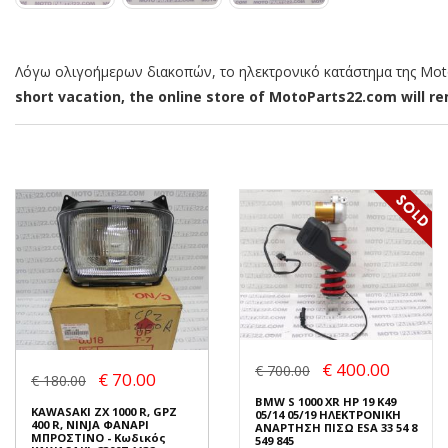
Λόγω ολιγοήμερων διακοπών, το ηλεκτρονικό κατάστημα της MotoP
short vacation, the online store of MotoParts22.com will rem
€ 400.00
€ 700.00
€ 70.00
€ 180.00
BMW S 1000 XR HP 19 K49
KAWASAKI ZX 1000 R, GPZ
05/14 05/19 ΗΛΕΚΤΡΟΝΙΚΗ
400 R, NINJA ΦΑΝΑΡΙ
ΑΝΑΡΤΗΣΗ ΠΙΣΩ ESA 33 54 8
ΜΠΡΟΣΤΙΝΟ - Κωδικός
549 845