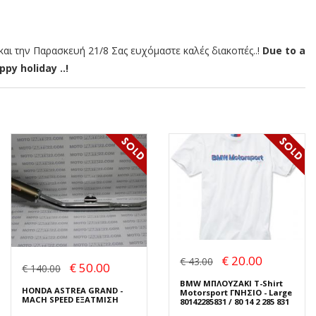
αι την Παρασκευή 21/8 Σας ευχόμαστε καλές διακοπές..!
Due to a
py holiday ..!
€ 20.00
€ 43.00
€ 50.00
€ 140.00
BMW ΜΠΛΟΥΖΑΚΙ T-Shirt
HONDA ASTREA GRAND -
Motorsport ΓΝΗΣΙΟ - Large
MACH SPEED ΕΞΑΤΜΙΣΗ
80142285831 / 80 14 2 285 831