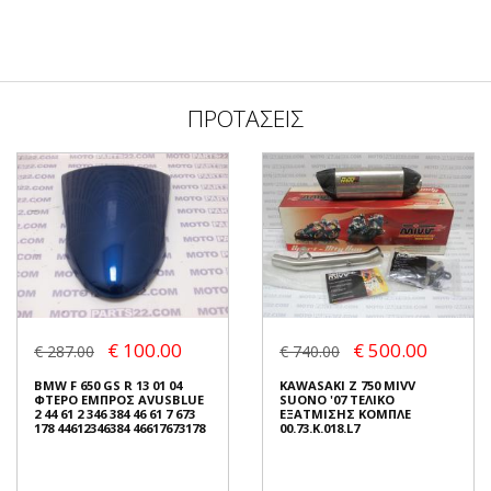
ΠΡΟΤΑΣΕΙΣ
€ 100.00
€ 500.00
€ 287.00
€ 740.00
BMW F 650 GS R 13 01 04
KAWASAKI Z 750 MIVV
ΦΤΕΡΟ ΕΜΠΡΟΣ AVUSBLUE
SUONO '07 ΤΕΛΙΚΟ
2 44 61 2 346 384 46 61 7 673
ΕΞΑΤΜΙΣΗΣ ΚΟΜΠΛΕ
178 44612346384 46617673178
00.73.K.018.L7