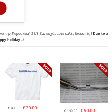
αι την Παρασκευή 21/8 Σας ευχόμαστε καλές διακοπές..!
Due to a
py holiday ..!
€ 20.00
€ 43.00
€ 50.00
€ 140.00