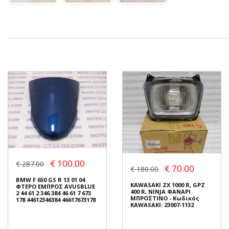
€ 100.00
€ 287.00
€ 70.00
€ 180.00
BMW F 650 GS R 13 01 04
KAWASAKI ZX 1000 R, GPZ
ΦΤΕΡΟ ΕΜΠΡΟΣ AVUSBLUE
400 R, NINJA ΦΑΝΑΡΙ
2 44 61 2 346 384 46 61 7 673
ΜΠΡΟΣΤΙΝΟ - Κωδικός
178 44612346384 46617673178
KAWASAKI: 23007-1132