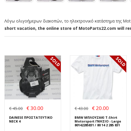
Λόγω ολιγοήμερων διακοπών, το ηλεκτρονικό κατάστημα της MotoP
short vacation, the online store of MotoParts22.com will rem
€ 30.00
€ 20.00
€ 45.00
€ 43.00
DAINESE ΠΡΟΣΤΑΤΕΥΤΙΚΟ
BMW ΜΠΛΟΥΖΑΚΙ T-Shirt
NECK 4
Motorsport ΓΝΗΣΙΟ - Large
80142285831 / 80 14 2 285 831