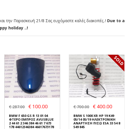
αι την Παρασκευή 21/8 Σας ευχόμαστε καλές διακοπές..!
Due to a
py holiday ..!
€ 100.00
€ 400.00
€ 287.00
€ 700.00
BMW F 650 GS R 13 01 04
BMW S 1000 XR HP 19 K49
ΦΤΕΡΟ ΕΜΠΡΟΣ AVUSBLUE
05/14 05/19 ΗΛΕΚΤΡΟΝΙΚΗ
2 44 61 2 346 384 46 61 7 673
ΑΝΑΡΤΗΣΗ ΠΙΣΩ ESA 33 54 8
178 44612346384 46617673178
549 845