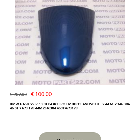
€ 100.00
€ 287.00
BMW F 650 GS R 13 01 04 ΦΤΕΡΟ ΕΜΠΡΟΣ AVUSBLUE 2 44 61 2 346 384
46 61 7 673 178 44612346384 46617673178