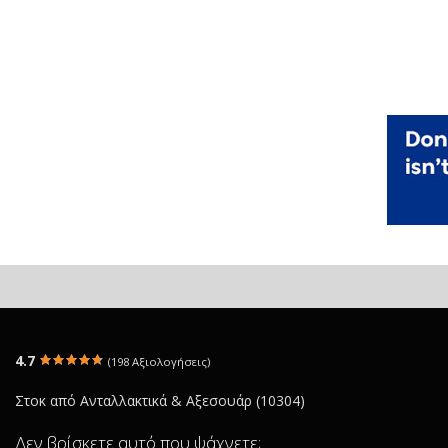
4.7
(198 Αξιολογήσεις)
Στοκ από Ανταλλακτικά & Αξεσουάρ (10304)
Δεν βρίσκετε αυτό που ψάχνετε;