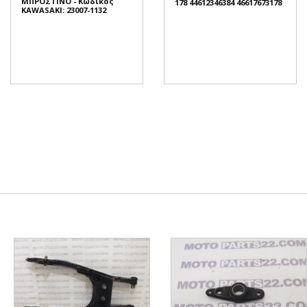
ΜΠΡΟΣΤΙΝΟ - Κωδικός
178 44612346384 46617673178
KAWASAKI: 23007-1132