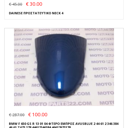
€ 30.00
€ 45.00
DAINESE ΠΡΟΣΤΑΤΕΥΤΙΚΟ NECK 4
€ 100.00
€ 287.00
BMW F 650 GS R 13 01 04 ΦΤΕΡΟ ΕΜΠΡΟΣ AVUSBLUE 2 44 61 2 346 384
46 61 7 673 178 44612346384 46617673178