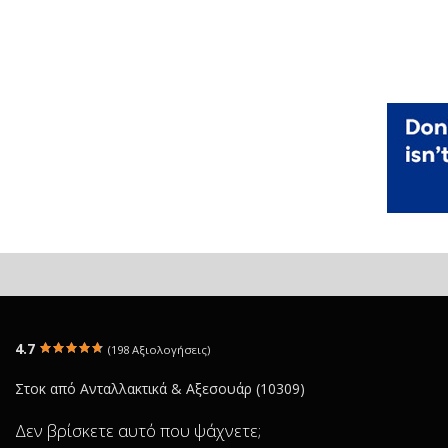
4.7
(198 Αξιολογήσεις)
Στοκ από Ανταλλακτικά & Αξεσουάρ (10309)
Δεν βρίσκετε αυτό που ψάχνετε;