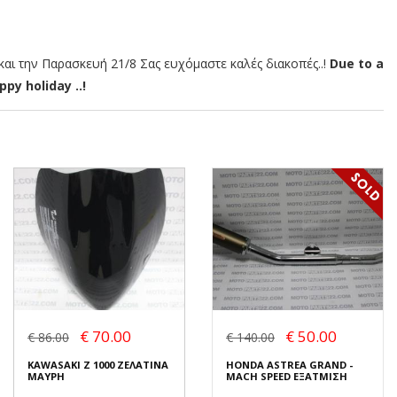
αι την Παρασκευή 21/8 Σας ευχόμαστε καλές διακοπές..!
Due to a
py holiday ..!
€ 70.00
€ 50.00
€ 86.00
€ 140.00
KAWASAKI Z 1000 ΖΕΛΑΤΙΝΑ
HONDA ASTREA GRAND -
ΜΑΥΡΗ
MACH SPEED ΕΞΑΤΜΙΣΗ