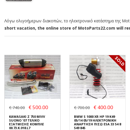
Λόγω ολιγοήμερων διακοπών, το ηλεκτρονικό κατάστημα της MotoP
short vacation, the online store of MotoParts22.com will rem
€ 500.00
€ 400.00
€ 740.00
€ 700.00
KAWASAKI Z 750 MIVV
BMW S 1000 XR HP 19 K49
SUONO '07 ΤΕΛΙΚΟ
05/14 05/19 ΗΛΕΚΤΡΟΝΙΚΗ
ΕΞΑΤΜΙΣΗΣ ΚΟΜΠΛΕ
ΑΝΑΡΤΗΣΗ ΠΙΣΩ ESA 33 54 8
00.73.K.018.L7
549 845