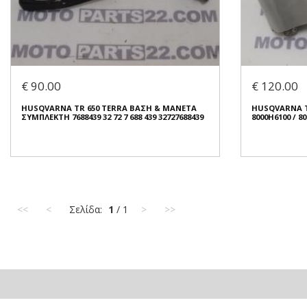
HUSQVARNA TR 650 TERRA ΑΝΤΙΒΑΡΟ
HUSQVARNA T
ΤΙΜΟΝΙΟΥ 7721634
ΤΙΜΟΝΙΟΥ 772
€ 15.00
€ 15.00
€ 90.00
€ 120.00
Σε Απόθεμα: 1
Σε Απόθεμ
HUSQVARNA TR 650 TERRA ΒΑΣΗ & ΜΑΝΕΤΑ
HUSQVARNA T
Κατάσταση:
Μεταχειρισμένο
Κατάσταση:
Με
ΣΥΜΠΛΕΚΤΗ 7688439 32 72 7 688 439 32727688439
8000H6100 / 8
Προέλευση:
Original
Προέλευση:
Or
Νούμερο Αγγελίας (SKU): 50459
Νούμερο Αγγελ
Συνδεθείτε για αγορά
Συνδεθε
<<
<
Σελίδα:
1
/ 1
>
>>