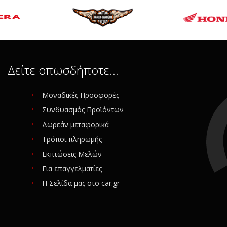
R 650 TERRA ΜΟΧΛΙΚΟ ΚΟΜΠΛΕ
000H5200
α: 1
ταχειρισμένο
Δείτε οπωσδήποτε…
iginal
ίας (SKU): 50418
Μοναδικές Προσφορές
Συνδυασμός Προϊόντων
ίτε για αγορά
Δωρεάν μεταφορικά
Τρόποι πληρωμής
Εκπτώσεις Μελών
Για επαγγελματίες
Η Σελίδα μας στο car.gr