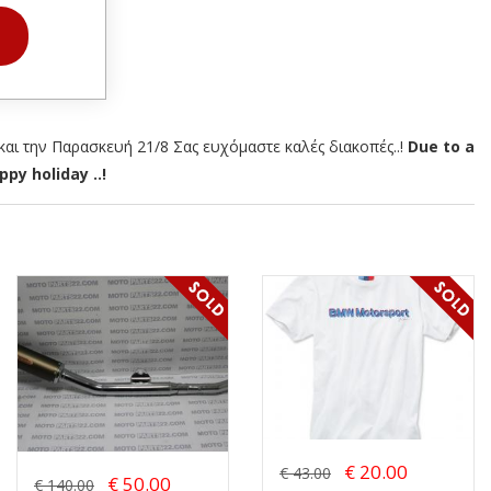
αι την Παρασκευή 21/8 Σας ευχόμαστε καλές διακοπές..!
Due to a
py holiday ..!
€ 20.00
€ 43.00
€ 50.00
€ 140.00