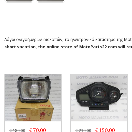
Λόγω ολιγοήμερων διακοπών, το ηλεκτρονικό κατάστημα της MotoP
short vacation, the online store of MotoParts22.com will rem
€ 70.00
€ 150.00
€ 180.00
€ 210.00