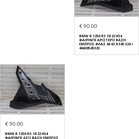
€ 90.00
BMW R 1250 RS 18 22 K54
ΦΑΙΡΙΝΓΚ ΑΡΙΣΤΕΡΟ ΒΑΣΗ
ΕΜΠΡΟΣ ΦΛΑΣ 46 63 8 545 324 /
46638545323
€ 90.00
BMW R 1250 RS 18 22 K54
ΦΑΙΡΙΝΓΚ ΔΕΞΙ ΒΑΣΗ ΕΜΠΡΟΣ