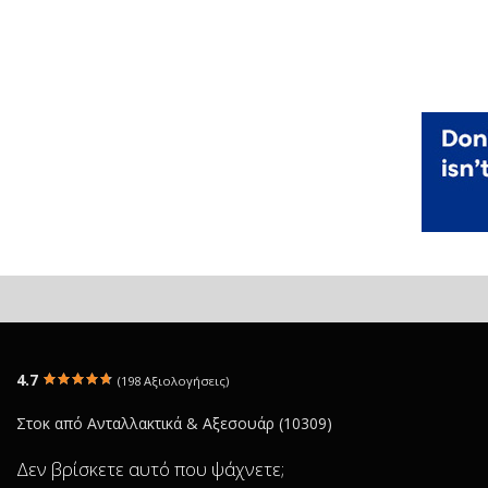
4.7
(198 Αξιολογήσεις)
Στοκ από Ανταλλακτικά & Αξεσουάρ (10309)
Δεν βρίσκετε αυτό που ψάχνετε;