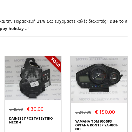
αι την Παρασκευή 21/8 Σας ευχόμαστε καλές διακοπές..!
Due to a
py holiday ..!
€ 30.00
€ 45.00
€ 150.00
€ 210.00
DAINESE ΠΡΟΣΤΑΤΕΥΤΙΚΟ
YAMAHA TDM 900 5PS
NECK 4
ΟΡΓΑΝΑ ΚΟΝΤΕΡ YA-0909-
003