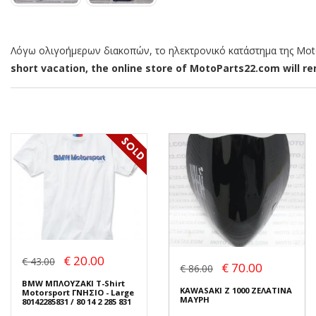
Λόγω ολιγοήμερων διακοπών, το ηλεκτρονικό κατάστημα της MotoP
short vacation, the online store of MotoParts22.com will rem
€ 20.00
€ 43.00
€ 70.00
€ 86.00
BMW ΜΠΛΟΥΖΑΚΙ T-Shirt
KAWASAKI Z 1000 ΖΕΛΑΤΙΝΑ
Motorsport ΓΝΗΣΙΟ - Large
ΜΑΥΡΗ
80142285831 / 80 14 2 285 831