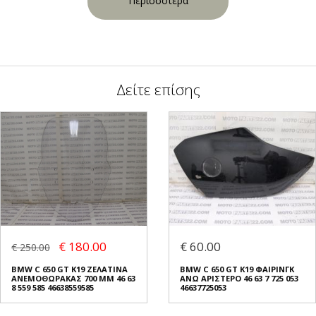
Περισσότερα
Δείτε επίσης
€ 180.00
€ 60.00
€ 250.00
BMW C 650 GT K19 ΖΕΛΑΤΙΝΑ
BMW C 650 GT K19 ΦΑΙΡΙΝΓΚ
ΑΝΕΜΟΘΩΡΑΚΑΣ 700 MM 46 63
ΑΝΩ ΑΡΙΣΤΕΡΟ 46 63 7 725 053
8 559 585 46638559585
46637725053