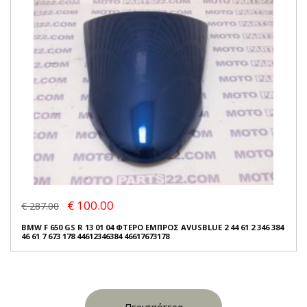
€ 100.00
€ 287.00
BMW F 650 GS R 13 01 04 ΦΤΕΡΟ ΕΜΠΡΟΣ AVUSBLUE 2 44 61 2 346 384
46 61 7 673 178 44612346384 46617673178