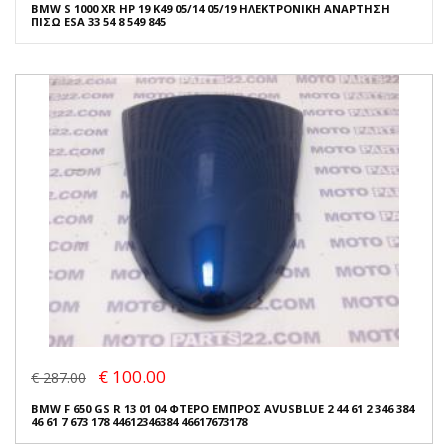
BMW S 1000 XR HP 19 K49 05/14 05/19 ΗΛΕΚΤΡΟΝΙΚΗ ΑΝΑΡΤΗΣΗ
ΠΙΣΩ ESA 33 54 8 549 845
€ 100.00
€ 287.00
BMW F 650 GS R 13 01 04 ΦΤΕΡΟ ΕΜΠΡΟΣ AVUSBLUE 2 44 61 2 346 384
46 61 7 673 178 44612346384 46617673178