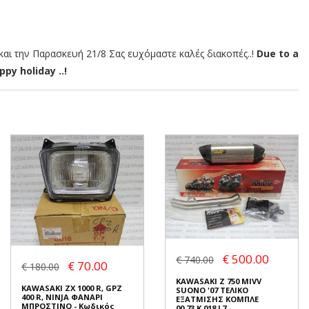
αι την Παρασκευή 21/8 Σας ευχόμαστε καλές διακοπές..!
Due to a
py holiday ..!
€ 500.00
€ 740.00
€ 70.00
€ 180.00
KAWASAKI Z 750 MIVV
KAWASAKI ZX 1000 R, GPZ
SUONO '07 ΤΕΛΙΚΟ
400 R, NINJA ΦΑΝΑΡΙ
ΕΞΑΤΜΙΣΗΣ ΚΟΜΠΛΕ
ΜΠΡΟΣΤΙΝΟ - Κωδικός
00.73.K.018.L7