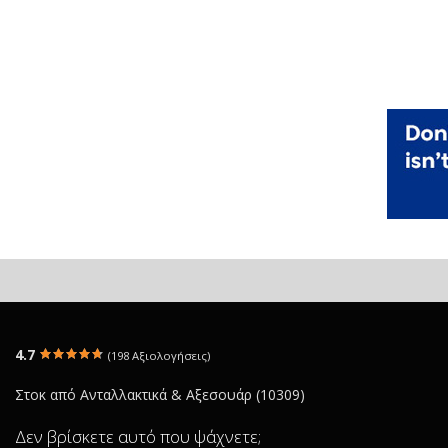
4.7
(198 Αξιολογήσεις)
Στοκ από Ανταλλακτικά & Αξεσουάρ (10309)
Δεν βρίσκετε αυτό που ψάχνετε;