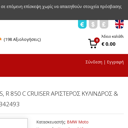
 σε επόμενη επίσκεψη χωρίς να απαιτηθούν στοιχεία πρόσβασης
Άδειο καλάθι
(198 Αξιολογήσεις)
0
€ 0.00
Σύνδεση
|
Εγγραφή
S, R 850 C CRUISER ΑΡΙΣΤΕΡΟΣ ΚΥΛΙΝΔΡΟΣ &
1342493
Κατασκευαστής:
BMW Moto