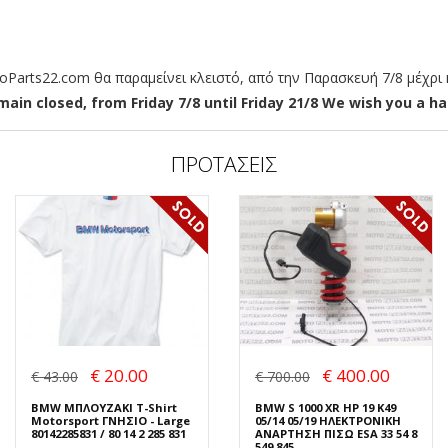
arts22.com θα παραμείνει κλειστό, από την Παρασκευή 7/8 μέχρι κ
ain closed, from Friday 7/8 until Friday 21/8 We wish you a hap
ΠΡΟΤΑΣΕΙΣ
€ 20.00
€ 400.00
€ 43.00
€ 700.00
BMW ΜΠΛΟΥΖΑΚΙ T-Shirt
BMW S 1000 XR HP 19 K49
Motorsport ΓΝΗΣΙΟ - Large
05/14 05/19 ΗΛΕΚΤΡΟΝΙΚΗ
80142285831 / 80 14 2 285 831
ΑΝΑΡΤΗΣΗ ΠΙΣΩ ESA 33 54 8
549 845