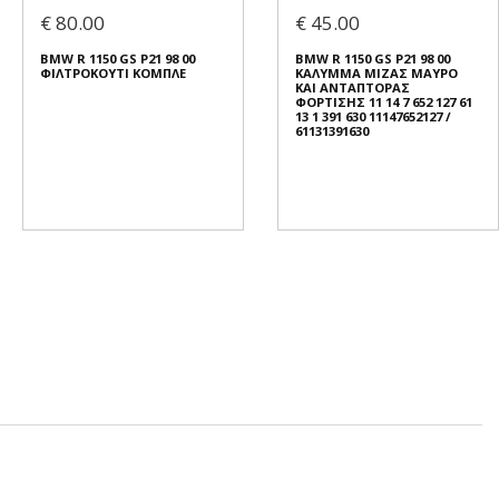
€ 80.00
€ 45.00
BMW R 1150 GS Ρ21 98 00
BMW R 1150 GS Ρ21 98 00
ΦΙΛΤΡΟΚΟΥΤΙ ΚΟΜΠΛΕ
ΚΑΛΥΜΜΑ ΜΙΖΑΣ ΜΑΥΡΟ
ΚΑΙ ΑΝΤΑΠΤΟΡΑΣ
ΦΟΡΤΙΣΗΣ 11 14 7 652 127 61
13 1 391 630 11147652127 /
61131391630