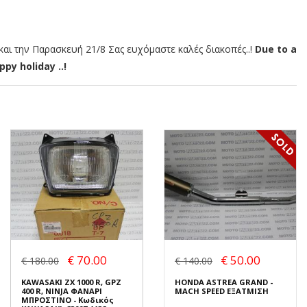
αι την Παρασκευή 21/8 Σας ευχόμαστε καλές διακοπές..!
Due to a
py holiday ..!
€ 70.00
€ 50.00
€ 180.00
€ 140.00
KAWASAKI ZX 1000 R, GPZ
HONDA ASTREA GRAND -
400 R, NINJA ΦΑΝΑΡΙ
MACH SPEED ΕΞΑΤΜΙΣΗ
ΜΠΡΟΣΤΙΝΟ - Κωδικός