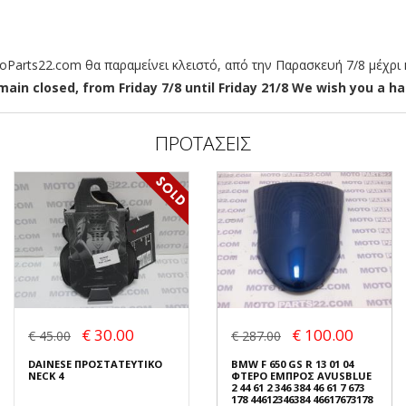
arts22.com θα παραμείνει κλειστό, από την Παρασκευή 7/8 μέχρι κ
ain closed, from Friday 7/8 until Friday 21/8 We wish you a hap
ΠΡΟΤΑΣΕΙΣ
€ 30.00
€ 100.00
€ 45.00
€ 287.00
DAINESE ΠΡΟΣΤΑΤΕΥΤΙΚΟ
BMW F 650 GS R 13 01 04
NECK 4
ΦΤΕΡΟ ΕΜΠΡΟΣ AVUSBLUE
2 44 61 2 346 384 46 61 7 673
178 44612346384 46617673178