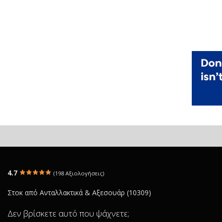
4.7
(198 Αξιολογήσεις)
Στοκ από Ανταλλακτικά & Αξεσουάρ (10309)
Δεν βρίσκετε αυτό που ψάχνετε;