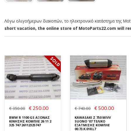
Λόγω ολιγοήμερων διακοπών, το ηλεκτρονικό κατάστημα της MotoP
short vacation, the online store of MotoParts22.com will rem
€ 250.00
€ 500.00
€ 350.00
€ 740.00
BMW R 1100 GS ΑΞΟΝΑΣ
KAWASAKI Z 750 MIVV
ΚΙΝΗΣΗΣ ΚΟΜΠΛΕ 26 11 2
SUONO '07 ΤΕΛΙΚΟ
325 747 26112325747
ΕΞΑΤΜΙΣΗΣ ΚΟΜΠΛΕ
00.73.K.018.L7