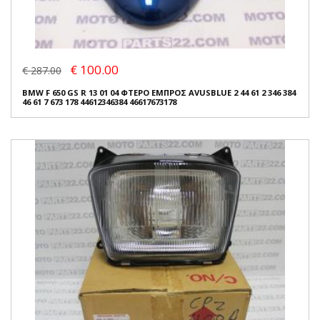
€ 100.00
€ 287.00
BMW F 650 GS R 13 01 04 ΦΤΕΡΟ ΕΜΠΡΟΣ AVUSBLUE 2 44 61 2 346 384
46 61 7 673 178 44612346384 46617673178