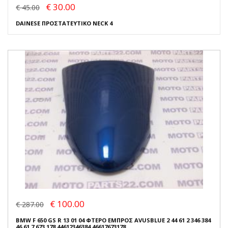
€ 30.00
€ 45.00
DAINESE ΠΡΟΣΤΑΤΕΥΤΙΚΟ NECK 4
€ 100.00
€ 287.00
BMW F 650 GS R 13 01 04 ΦΤΕΡΟ ΕΜΠΡΟΣ AVUSBLUE 2 44 61 2 346 384
46 61 7 673 178 44612346384 46617673178