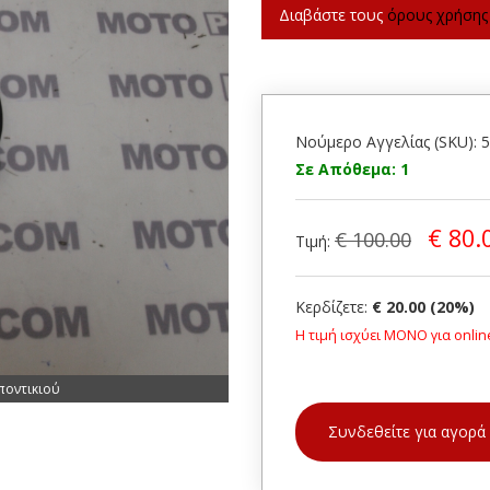
Διαβάστε τους
όρους χρήσης
Νούμερο Αγγελίας (SKU): 
Σε Απόθεμα: 1
€ 80.
€ 100.00
Τιμή:
Κερδίζετε:
€ 20.00 (20%)
Η τιμή ισχύει ΜΟΝΟ για onlin
ποντικιού
Συνδεθείτε για αγορά