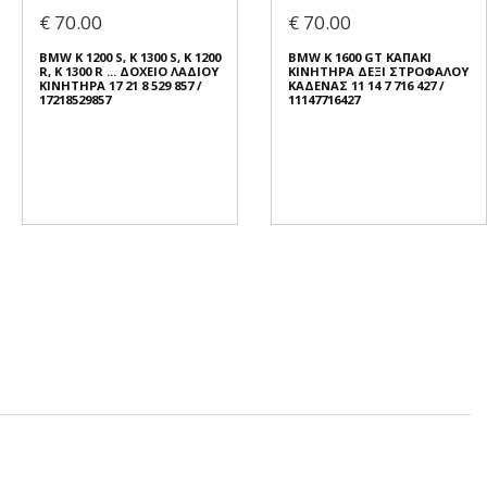
€ 70.00
€ 70.00
BMW K 1200 S, K 1300 S, K 1200
BMW K 1600 GT ΚΑΠΑΚΙ
R, K 1300 R ... ΔΟΧΕΙΟ ΛΑΔΙΟΥ
ΚΙΝΗΤΗΡΑ ΔΕΞΙ ΣΤΡΟΦΑΛΟΥ
ΚΙΝΗΤΗΡΑ 17 21 8 529 857 /
ΚΑΔΕΝΑΣ 11 14 7 716 427 /
17218529857
11147716427