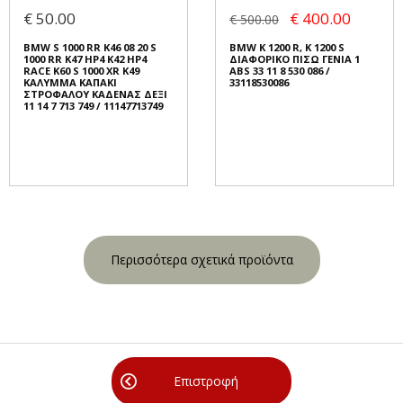
€ 50.00
€ 400.00
€ 500.00
BMW S 1000 RR K46 08 20 S
BMW K 1200 R, K 1200 S
1000 RR K47 HP4 K42 HP4
ΔΙΑΦΟΡΙΚΟ ΠΙΣΩ ΓΕΝΙΑ 1
RACE K60 S 1000 XR K49
ABS 33 11 8 530 086 /
ΚΑΛΥΜΜΑ ΚΑΠΑΚΙ
33118530086
ΣΤΡΟΦΑΛΟΥ ΚΑΔΕΝΑΣ ΔΕΞΙ
11 14 7 713 749 / 11147713749
Περισσότερα σχετικά προϊόντα
Επιστροφή