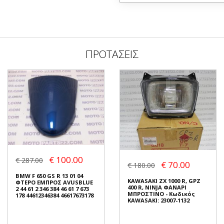
ΠΡΟΤΑΣΕΙΣ
€ 100.00
€ 287.00
€ 70.00
€ 180.00
BMW F 650 GS R 13 01 04
KAWASAKI ZX 1000 R, GPZ
ΦΤΕΡΟ ΕΜΠΡΟΣ AVUSBLUE
400 R, NINJA ΦΑΝΑΡΙ
2 44 61 2 346 384 46 61 7 673
ΜΠΡΟΣΤΙΝΟ - Κωδικός
178 44612346384 46617673178
KAWASAKI: 23007-1132