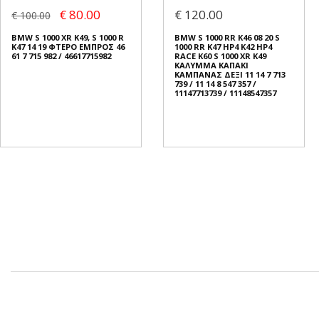
€ 80.00
€ 120.00
€ 100.00
BMW S 1000 XR K49, S 1000 R
BMW S 1000 RR K46 08 20 S
K47 14 19 ΦΤΕΡΟ ΕΜΠΡΟΣ 46
1000 RR K47 HP4 K42 HP4
61 7 715 982 / 46617715982
RACE K60 S 1000 XR K49
ΚΑΛΥΜΜΑ ΚΑΠΑΚΙ
ΚΑΜΠΑΝΑΣ ΔΕΞΙ 11 14 7 713
739 / 11 14 8 547 357 /
11147713739 / 11148547357