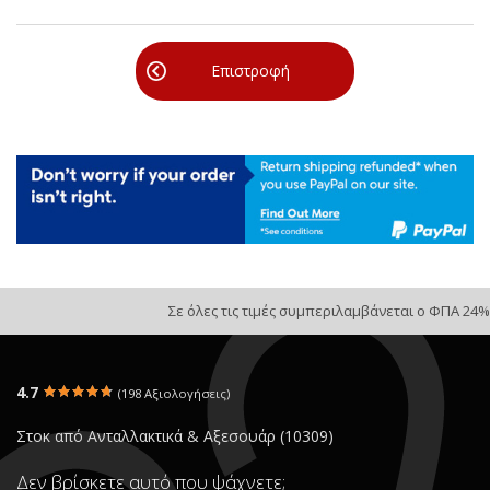
Επιστροφή
Σε όλες τις τιμές συμπεριλαμβάνεται ο ΦΠΑ 24%
4.7
(198 Αξιολογήσεις)
Στοκ από Ανταλλακτικά & Αξεσουάρ (10309)
Δεν βρίσκετε αυτό που ψάχνετε;