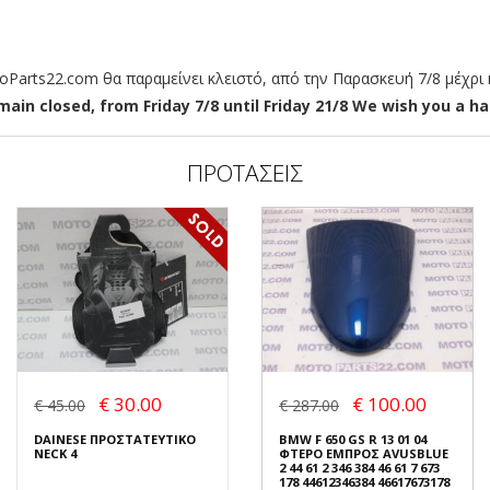
arts22.com θα παραμείνει κλειστό, από την Παρασκευή 7/8 μέχρι κ
ain closed, from Friday 7/8 until Friday 21/8 We wish you a hap
ΠΡΟΤΑΣΕΙΣ
€ 30.00
€ 100.00
€ 45.00
€ 287.00
DAINESE ΠΡΟΣΤΑΤΕΥΤΙΚΟ
BMW F 650 GS R 13 01 04
NECK 4
ΦΤΕΡΟ ΕΜΠΡΟΣ AVUSBLUE
2 44 61 2 346 384 46 61 7 673
178 44612346384 46617673178