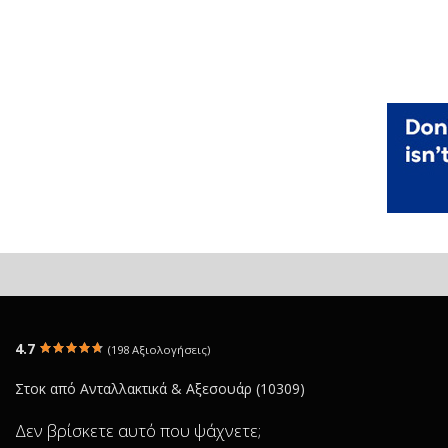
4.7
(198 Αξιολογήσεις)
Στοκ από Ανταλλακτικά & Αξεσουάρ (10309)
Δεν βρίσκετε αυτό που ψάχνετε;