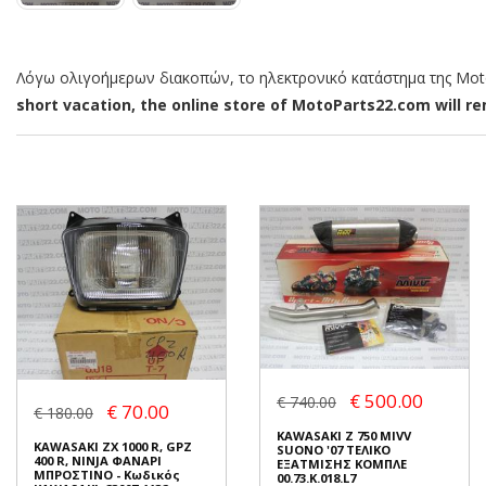
Λόγω ολιγοήμερων διακοπών, το ηλεκτρονικό κατάστημα της MotoP
short vacation, the online store of MotoParts22.com will rem
€ 500.00
€ 740.00
€ 70.00
€ 180.00
KAWASAKI Z 750 MIVV
KAWASAKI ZX 1000 R, GPZ
SUONO '07 ΤΕΛΙΚΟ
400 R, NINJA ΦΑΝΑΡΙ
ΕΞΑΤΜΙΣΗΣ ΚΟΜΠΛΕ
ΜΠΡΟΣΤΙΝΟ - Κωδικός
00.73.K.018.L7