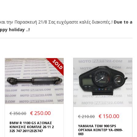
αι την Παρασκευή 21/8 Σας ευχόμαστε καλές διακοπές..!
Due to a
py holiday ..!
€ 250.00
€ 350.00
€ 150.00
€ 210.00
BMW R 1100 GS ΑΞΟΝΑΣ
YAMAHA TDM 900 5PS
ΚΙΝΗΣΗΣ ΚΟΜΠΛΕ 26 11 2
ΟΡΓΑΝΑ ΚΟΝΤΕΡ YA-0909-
325 747 26112325747
003