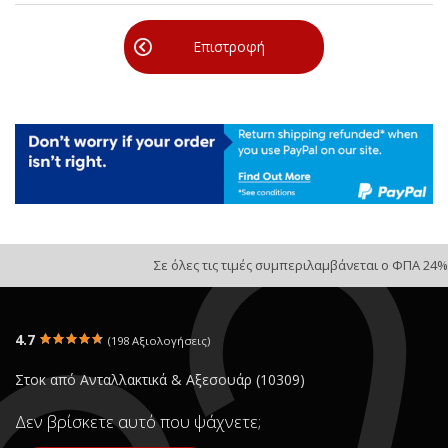
Επιστροφή
Σε όλες τις τιμές συμπεριλαμβάνεται ο ΦΠΑ 24%
4.7
(198 Αξιολογήσεις)
Στοκ από Ανταλλακτικά & Αξεσουάρ (10309)
Δεν βρίσκετε αυτό που ψάχνετε;