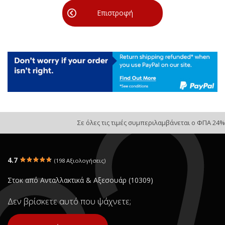
Επιστροφή
Σε όλες τις τιμές συμπεριλαμβάνεται ο ΦΠΑ 24%
4.7
(198 Αξιολογήσεις)
Στοκ από Ανταλλακτικά & Αξεσουάρ (10309)
Δεν βρίσκετε αυτό που ψάχνετε;