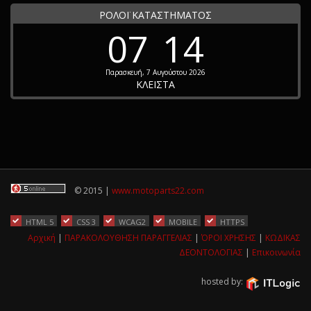
ΡΟΛΟΪ ΚΑΤΑΣΤΗΜΑΤΟΣ
07
14
Παρασκευή, 7 Αυγούστου 2026
ΚΛΕΙΣΤΑ
© 2015 |
www.motoparts22.com
HTML 5
CSS 3
WCAG2
MOBILE
HTTPS
Αρχική
|
ΠΑΡΑΚΟΛΟΥΘΗΣΗ ΠΑΡΑΓΓΕΛΙΑΣ
|
ΌΡΟΙ ΧΡΗΣΗΣ
|
ΚΩΔΙΚΑΣ
ΔΕΟΝΤΟΛΟΓΙΑΣ
|
Επικοινωνία
hosted by: