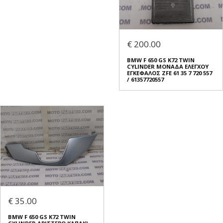
€ 200.00
BMW F 650 GS K72 TWIN
CYLINDER ΜΟΝΑΔΑ ΕΛΕΓΧΟΥ
ΕΓΚΕΦΑΛΟΣ ZFE 61 35 7 720 557
/ 61357720557
€ 35.00
BMW F 650 GS K72 TWIN