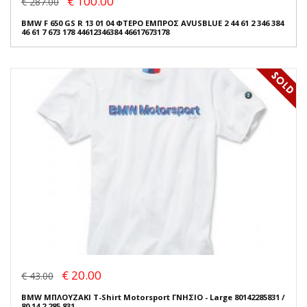
€ 100.00
€ 287.00
BMW F 650 GS R 13 01 04 ΦΤΕΡΟ ΕΜΠΡΟΣ AVUSBLUE 2 44 61 2 346 384
46 61 7 673 178 44612346384 46617673178
€ 20.00
€ 43.00
BMW ΜΠΛΟΥΖΑΚΙ T-Shirt Motorsport ΓΝΗΣΙΟ - Large 80142285831 /
80 14 2 285 831