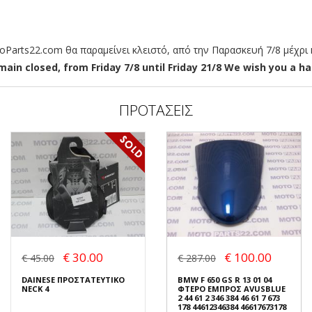
arts22.com θα παραμείνει κλειστό, από την Παρασκευή 7/8 μέχρι κ
ain closed, from Friday 7/8 until Friday 21/8 We wish you a hap
ΠΡΟΤΑΣΕΙΣ
€ 30.00
€ 100.00
€ 45.00
€ 287.00
DAINESE ΠΡΟΣΤΑΤΕΥΤΙΚΟ
BMW F 650 GS R 13 01 04
NECK 4
ΦΤΕΡΟ ΕΜΠΡΟΣ AVUSBLUE
2 44 61 2 346 384 46 61 7 673
178 44612346384 46617673178