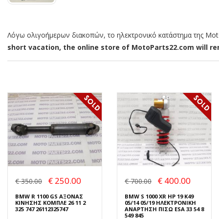
Λόγω ολιγοήμερων διακοπών, το ηλεκτρονικό κατάστημα της MotoP
short vacation, the online store of MotoParts22.com will rem
€ 250.00
€ 400.00
€ 350.00
€ 700.00
BMW R 1100 GS ΑΞΟΝΑΣ
BMW S 1000 XR HP 19 K49
ΚΙΝΗΣΗΣ ΚΟΜΠΛΕ 26 11 2
05/14 05/19 ΗΛΕΚΤΡΟΝΙΚΗ
325 747 26112325747
ΑΝΑΡΤΗΣΗ ΠΙΣΩ ESA 33 54 8
549 845