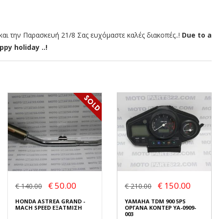
αι την Παρασκευή 21/8 Σας ευχόμαστε καλές διακοπές..!
Due to a
py holiday ..!
€ 50.00
€ 150.00
€ 140.00
€ 210.00
HONDA ASTREA GRAND -
YAMAHA TDM 900 5PS
MACH SPEED ΕΞΑΤΜΙΣΗ
ΟΡΓΑΝΑ ΚΟΝΤΕΡ YA-0909-
003