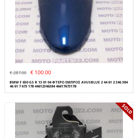
€ 100.00
€ 287.00
BMW F 650 GS R 13 01 04 ΦΤΕΡΟ ΕΜΠΡΟΣ AVUSBLUE 2 44 61 2 346 384
46 61 7 673 178 44612346384 46617673178