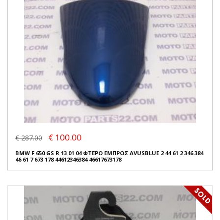
€ 100.00
€ 287.00
BMW F 650 GS R 13 01 04 ΦΤΕΡΟ ΕΜΠΡΟΣ AVUSBLUE 2 44 61 2 346 384
46 61 7 673 178 44612346384 46617673178