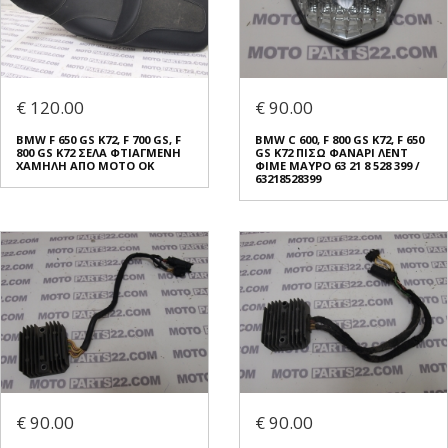
€ 120.00
€ 90.00
BMW F 650 GS K72, F 700 GS, F
BMW C 600, F 800 GS K72, F 650
800 GS K72 ΣΕΛΑ ΦΤΙΑΓΜΕΝΗ
GS K72 ΠΙΣΩ ΦΑΝΑΡΙ ΛΕΝΤ
ΧΑΜΗΛΗ ΑΠΟ ΜΟΤΟ ΟΚ
ΦΙΜΕ ΜΑΥΡΟ 63 21 8 528 399 /
63218528399
€ 90.00
€ 90.00