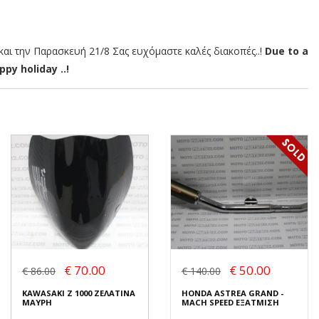
αι την Παρασκευή 21/8 Σας ευχόμαστε καλές διακοπές..!
Due to a
py holiday ..!
€ 70.00
€ 50.00
€ 86.00
€ 140.00
KAWASAKI Z 1000 ΖΕΛΑΤΙΝΑ
HONDA ASTREA GRAND -
ΜΑΥΡΗ
MACH SPEED ΕΞΑΤΜΙΣΗ