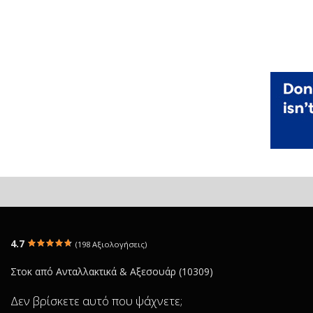
4.7
(198 Αξιολογήσεις)
Στοκ από Ανταλλακτικά & Αξεσουάρ (10309)
Δεν βρίσκετε αυτό που ψάχνετε;