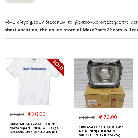
Λόγω ολιγοήμερων διακοπών, το ηλεκτρονικό κατάστημα της MotoP
short vacation, the online store of MotoParts22.com will rem
€ 20.00
€ 43.00
€ 70.00
€ 180.00
BMW ΜΠΛΟΥΖΑΚΙ T-Shirt
KAWASAKI ZX 1000 R, GPZ
Motorsport ΓΝΗΣΙΟ - Large
400 R, NINJA ΦΑΝΑΡΙ
80142285831 / 80 14 2 285 831
ΜΠΡΟΣΤΙΝΟ - Κωδικός