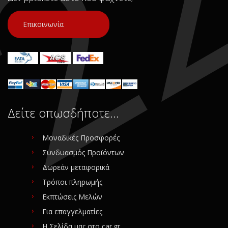
Νούμερο Αγγελίας (SKU):
Νούμερο Αγγελίας (SKU):
8222
8211
Επικοινωνία
Συνδεθείτε για αγορά
Συνδεθείτε για αγορά
Δείτε οπωσδήποτε…
Μοναδικές Προσφορές
Συνδυασμός Προϊόντων
Δωρεάν μεταφορικά
Τρόποι πληρωμής
Εκπτώσεις Μελών
Για επαγγελματίες
Η Σελίδα μας στο car.gr