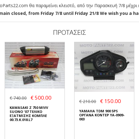
arts22.com θα παραμείνει κλειστό, από την Παρασκευή 7/8 μέχρι κ
ain closed, from Friday 7/8 until Friday 21/8 We wish you a hap
ΠΡΟΤΑΣΕΙΣ
€ 500.00
€ 740.00
€ 150.00
€ 210.00
KAWASAKI Z 750 MIVV
YAMAHA TDM 900 5PS
SUONO '07 ΤΕΛΙΚΟ
ΟΡΓΑΝΑ ΚΟΝΤΕΡ YA-0909-
ΕΞΑΤΜΙΣΗΣ ΚΟΜΠΛΕ
003
00.73.K.018.L7