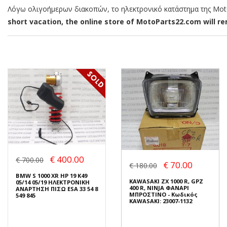
Λόγω ολιγοήμερων διακοπών, το ηλεκτρονικό κατάστημα της MotoP
short vacation, the online store of MotoParts22.com will rem
€ 400.00
€ 700.00
€ 70.00
€ 180.00
BMW S 1000 XR HP 19 K49
KAWASAKI ZX 1000 R, GPZ
05/14 05/19 ΗΛΕΚΤΡΟΝΙΚΗ
400 R, NINJA ΦΑΝΑΡΙ
ΑΝΑΡΤΗΣΗ ΠΙΣΩ ESA 33 54 8
ΜΠΡΟΣΤΙΝΟ - Κωδικός
549 845
KAWASAKI: 23007-1132