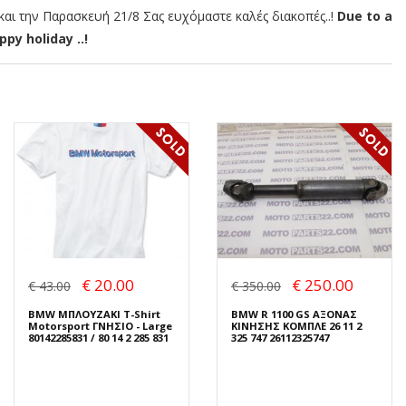
αι την Παρασκευή 21/8 Σας ευχόμαστε καλές διακοπές..!
Due to a
py holiday ..!
€ 20.00
€ 250.00
€ 43.00
€ 350.00
BMW ΜΠΛΟΥΖΑΚΙ T-Shirt
BMW R 1100 GS ΑΞΟΝΑΣ
Motorsport ΓΝΗΣΙΟ - Large
ΚΙΝΗΣΗΣ ΚΟΜΠΛΕ 26 11 2
80142285831 / 80 14 2 285 831
325 747 26112325747