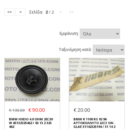
<<
<
Σελίδα:
2
/ 2
>
>>
Εμφάνιση:
Ταξινόμηση κατά:
€ 90.00
€ 20.00
€ 130.00
BMW ΗΧΕΙΟ 4.0 OHM 2030
BMW K 1100 RS 92 96
W 65132325462 / 65 13 2 325
ΑΥΤΟΚΟΛΛΗΤΟ ΔΕΞΙ SW-
462
GLAE 51142325194 / 51 14 2