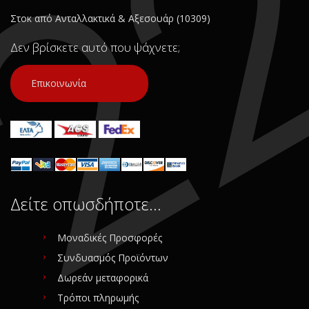
Σε Απόθεμα: 1
Κατάσταση:
Στοκ από Ανταλλακτικά & Αξεσουάρ (10309)
Μεταχειρισμένο
Προέλευση:
Original
Δεν βρίσκετε αυτό που ψάχνετε;
Νούμερο Αγγελίας (SKU):
18424
Επικοινωνία
Συνδεθείτε για αγορά
Δείτε οπωσδήποτε…
Μοναδικές Προσφορές
Συνδυασμός Προϊόντων
Δωρεάν μεταφορικά
Τρόποι πληρωμής