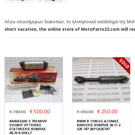
Λόγω ολιγοήμερων διακοπών, το ηλεκτρονικό κατάστημα της MotoP
short vacation, the online store of MotoParts22.com will rem
€ 500.00
€ 250.00
€ 740.00
€ 350.00
KAWASAKI Z 750 MIVV
BMW R 1100 GS ΑΞΟΝΑΣ
SUONO '07 ΤΕΛΙΚΟ
ΚΙΝΗΣΗΣ ΚΟΜΠΛΕ 26 11 2
ΕΞΑΤΜΙΣΗΣ ΚΟΜΠΛΕ
325 747 26112325747
00.73.K.018.L7