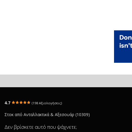
4.7
(198 Αξιολογήσεις)
Στοκ από Ανταλλακτικά & Αξεσουάρ (10309)
Δεν βρίσκετε αυτό που ψάχνετε;