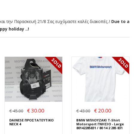
αι την Παρασκευή 21/8 Σας ευχόμαστε καλές διακοπές..!
Due to a
py holiday ..!
€ 30.00
€ 20.00
€ 45.00
€ 43.00
DAINESE ΠΡΟΣΤΑΤΕΥΤΙΚΟ
BMW ΜΠΛΟΥΖΑΚΙ T-Shirt
NECK 4
Motorsport ΓΝΗΣΙΟ - Large
80142285831 / 80 14 2 285 831