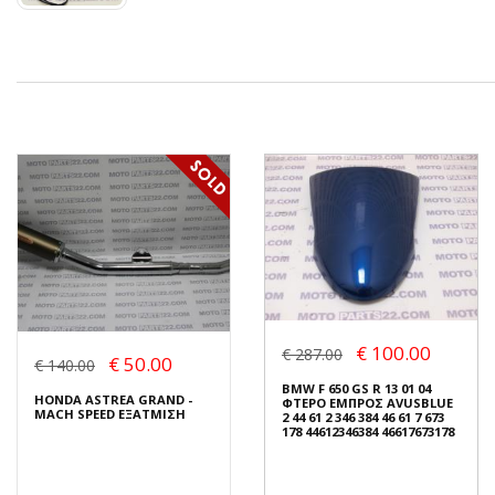
€ 100.00
€ 287.00
€ 50.00
€ 140.00
BMW F 650 GS R 13 01 04
HONDA ASTREA GRAND -
ΦΤΕΡΟ ΕΜΠΡΟΣ AVUSBLUE
MACH SPEED ΕΞΑΤΜΙΣΗ
2 44 61 2 346 384 46 61 7 673
178 44612346384 46617673178