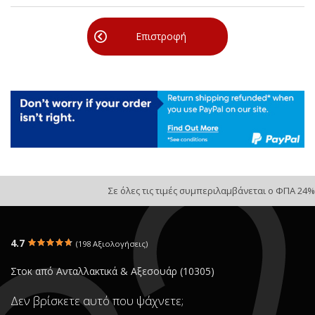
Επιστροφή
Σε όλες τις τιμές συμπεριλαμβάνεται ο ΦΠΑ 24%
4.7
(198 Αξιολογήσεις)
Στοκ από Ανταλλακτικά & Αξεσουάρ (10305)
Δεν βρίσκετε αυτό που ψάχνετε;