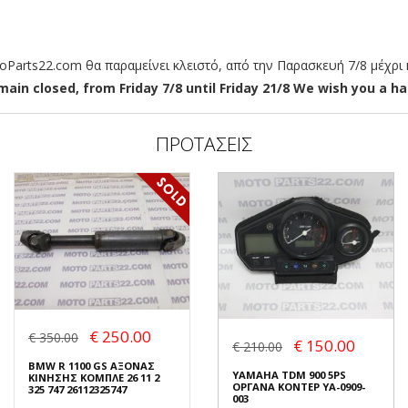
arts22.com θα παραμείνει κλειστό, από την Παρασκευή 7/8 μέχρι κ
ain closed, from Friday 7/8 until Friday 21/8 We wish you a hap
ΠΡΟΤΑΣΕΙΣ
€ 250.00
€ 350.00
€ 150.00
€ 210.00
BMW R 1100 GS ΑΞΟΝΑΣ
YAMAHA TDM 900 5PS
ΚΙΝΗΣΗΣ ΚΟΜΠΛΕ 26 11 2
ΟΡΓΑΝΑ ΚΟΝΤΕΡ YA-0909-
325 747 26112325747
003