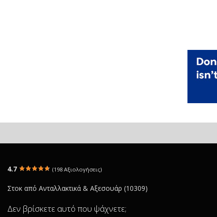
4.7
(198 Αξιολογήσεις)
Στοκ από Ανταλλακτικά & Αξεσουάρ (10309)
Δεν βρίσκετε αυτό που ψάχνετε;