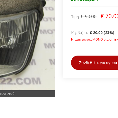
€ 70.0
€ 90.00
Τιμή:
Κερδίζετε:
€ 20.00 (23%)
Η τιμή ισχύει ΜΟΝΟ για onlin
Συνδεθείτε για αγορά
ποντικιού