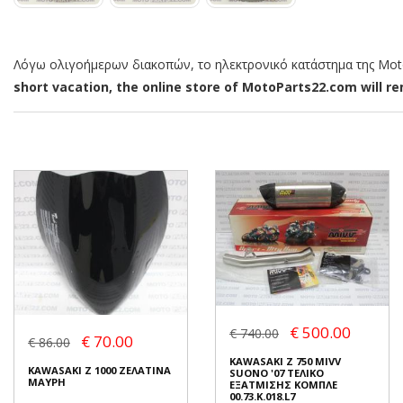
Λόγω ολιγοήμερων διακοπών, το ηλεκτρονικό κατάστημα της MotoP
short vacation, the online store of MotoParts22.com will rem
€ 500.00
€ 740.00
€ 70.00
€ 86.00
KAWASAKI Z 750 MIVV
KAWASAKI Z 1000 ΖΕΛΑΤΙΝΑ
SUONO '07 ΤΕΛΙΚΟ
ΜΑΥΡΗ
ΕΞΑΤΜΙΣΗΣ ΚΟΜΠΛΕ
00.73.K.018.L7