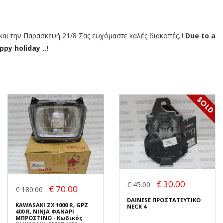
αι την Παρασκευή 21/8 Σας ευχόμαστε καλές διακοπές..!
Due to a
py holiday ..!
€ 30.00
€ 45.00
€ 70.00
€ 180.00
DAINESE ΠΡΟΣΤΑΤΕΥΤΙΚΟ
KAWASAKI ZX 1000 R, GPZ
NECK 4
400 R, NINJA ΦΑΝΑΡΙ
ΜΠΡΟΣΤΙΝΟ - Κωδικός