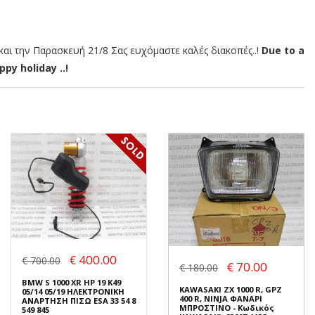
αι την Παρασκευή 21/8 Σας ευχόμαστε καλές διακοπές..!
Due to a
py holiday ..!
€ 400.00
€ 700.00
€ 70.00
€ 180.00
BMW S 1000 XR HP 19 K49
KAWASAKI ZX 1000 R, GPZ
05/14 05/19 ΗΛΕΚΤΡΟΝΙΚΗ
400 R, NINJA ΦΑΝΑΡΙ
ΑΝΑΡΤΗΣΗ ΠΙΣΩ ESA 33 54 8
ΜΠΡΟΣΤΙΝΟ - Κωδικός
549 845