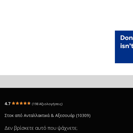
4.7
(198 Αξιολογήσεις)
Στοκ από Ανταλλακτικά & Αξεσουάρ (10309)
Δεν βρίσκετε αυτό που ψάχνετε;