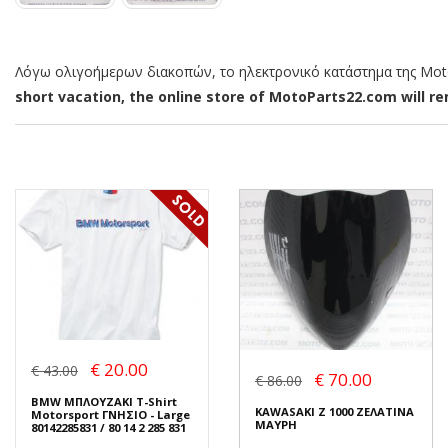
Λόγω ολιγοήμερων διακοπών, το ηλεκτρονικό κατάστημα της MotoP
short vacation, the online store of MotoParts22.com will rem
€ 20.00
€ 43.00
€ 70.00
€ 86.00
BMW ΜΠΛΟΥΖΑΚΙ T-Shirt
KAWASAKI Z 1000 ΖΕΛΑΤΙΝΑ
Motorsport ΓΝΗΣΙΟ - Large
ΜΑΥΡΗ
80142285831 / 80 14 2 285 831